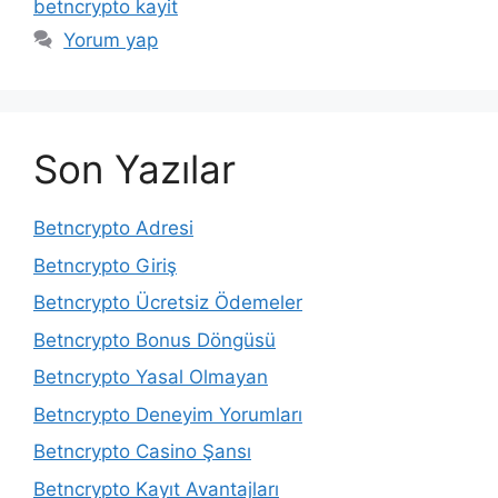
betncrypto kayit
Yorum yap
Son Yazılar
Betncrypto Adresi
Betncrypto Giriş
Betncrypto Ücretsiz Ödemeler
Betncrypto Bonus Döngüsü
Betncrypto Yasal Olmayan
Betncrypto Deneyim Yorumları
Betncrypto Casino Şansı
Betncrypto Kayıt Avantajları