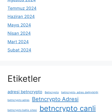
Temmuz 2024
Haziran 2024
Mayıs 2024
Nisan 2024
Mart 2024
Şubat 2024
Etiketler
adresi betncrypto
Betncrypto
betncrypto, adres değişikliği
Betncrypto Adresi
betncrypto adres
betncrypto canli
betncrypto bahis sitesi