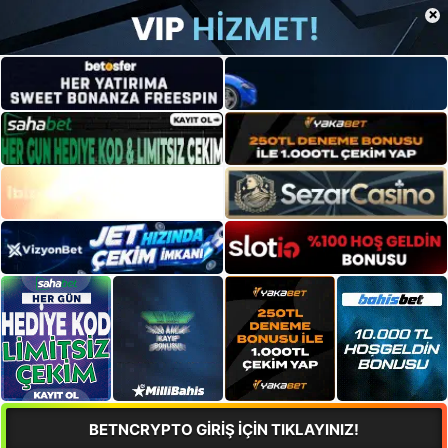
×
BETNCRYPTO GİRİŞ İÇİN TIKLAYINIZ!