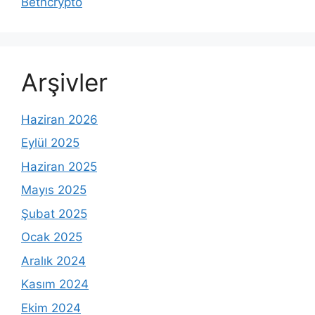
Betncrypto
Arşivler
Haziran 2026
Eylül 2025
Haziran 2025
Mayıs 2025
Şubat 2025
Ocak 2025
Aralık 2024
Kasım 2024
Ekim 2024