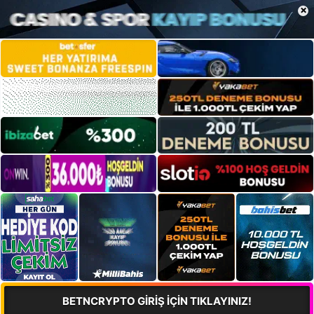
×
BETNCRYPTO GİRİŞ İÇİN TIKLAYINIZ!