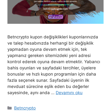
Betncrypto kupon değişiklikleri kuponlarınızda
ve talep hesabınızda herhangi bir değişiklik
yapmadan oyuna devam etmek için, tek
yapmanız gereken sitemizdeki yeni adresi
kontrol ederek oyuna devam etmektir. Yabancı
bahis oyunları ve sayfadaki tercihler, üyelere
bonuslar ve hızlı kupon programları için daha
fazla seçenek sunar. Sayfadaki üyenin ilk
mevduat sürecine eşlik eden bu değerler
sayesinde, aynı anda …
Devamını oku
Kategoriler
Betncrypto