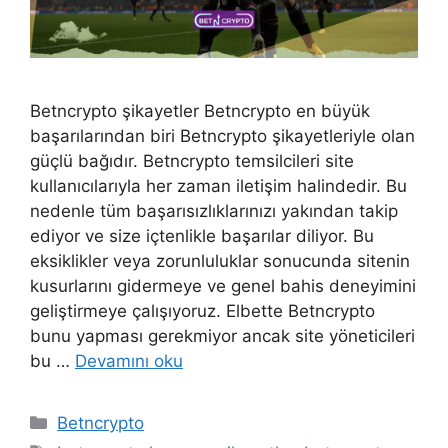
Betncrypto şikayetler Betncrypto en büyük
başarılarından biri Betncrypto şikayetleriyle olan
güçlü bağıdır. Betncrypto temsilcileri site
kullanıcılarıyla her zaman iletişim halindedir. Bu
nedenle tüm başarısızlıklarınızı yakından takip
ediyor ve size içtenlikle başarılar diliyor. Bu
eksiklikler veya zorunluluklar sonucunda sitenin
kusurlarını gidermeye ve genel bahis deneyimini
geliştirmeye çalışıyoruz. Elbette Betncrypto
bunu yapması gerekmiyor ancak site yöneticileri
bu …
Devamını oku
Kategoriler
Betncrypto