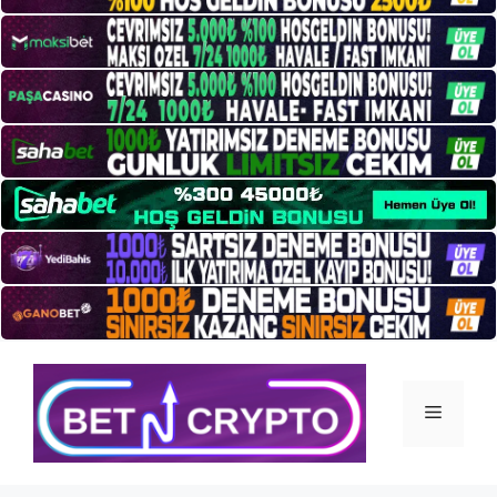
İçeriğe
atla
Menü