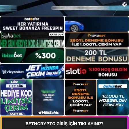
×
BETNCRYPTO GİRİŞ İÇİN TIKLAYINIZ!