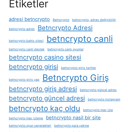
Etiketler
adresi betncrypto
Betncrypto
betncrypto, adres değişikliği
Betncrypto Adresi
betncrypto adres
betncrypto canli
betncrypto bahis sitesi
betncrypto canli destek
betncrypto canlı oyunlar
betncrypto casino sitesi
betncrypto girisi
betncrypto giris twitter
Betncrypto Giriş
betncrypto giris yap
betncrypto giriş adresi
betncrypto güncel adres
betncrypto güncel adresi
betncrypto instagram
betncrypto kaç oldu
betncrypto maç izle
betncrypto nasil bir site
betncrypto maç izleme
betncrypto oyun seçenekleri
betncrypto para çekme