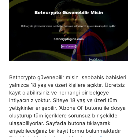
Betncrypto güvenebilir misin seobahis bahisleri
yalnızca 18 yaş ve üzeri kişilere açıktır. Ücretsiz
kayıt olabilirsiniz ve herhangi bir belgeye
ihtiyacınız yoktur. Siteye 18 yaş ve üzeri tüm
yetişkinler erişebilir. ‘Abone Ol’ butonu ile dosya
oluşturup tüm içeriklere sorunsuz bir şekilde
ulaşabiliyorlar. Sayfada butona tıklayarak
erişebileceğiniz bir kayıt formu bulunmaktadır