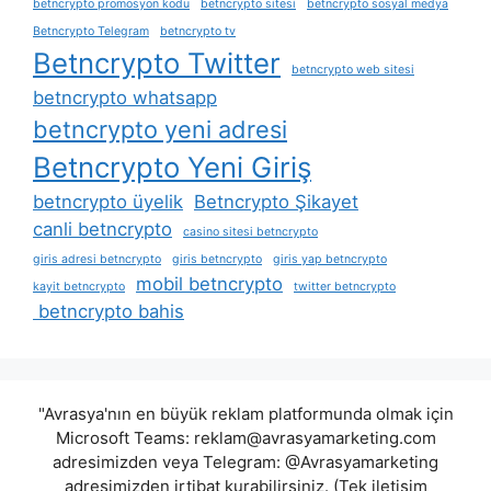
betncrypto promosyon kodu
betncrypto sitesi
betncrypto sosyal medya
Betncrypto Telegram
betncrypto tv
Betncrypto Twitter
betncrypto web sitesi
betncrypto whatsapp
betncrypto yeni adresi
Betncrypto Yeni Giriş
betncrypto üyelik
Betncrypto Şikayet
canli betncrypto
casino sitesi betncrypto
giris adresi betncrypto
giris betncrypto
giris yap betncrypto
mobil betncrypto
kayit betncrypto
twitter betncrypto
betncrypto bahis
"Avrasya'nın en büyük reklam platformunda olmak için
Microsoft Teams:
reklam@avrasyamarketing.com
adresimizden veya Telegram: @Avrasyamarketing
adresimizden irtibat kurabilirsiniz. (Tek iletişim