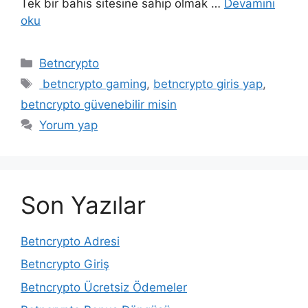
Tek bir bahis sitesine sahip olmak …
Devamını
oku
Kategoriler
Betncrypto
Etiketler
betncrypto gaming
,
betncrypto giris yap
,
betncrypto güvenebilir misin
Yorum yap
Son Yazılar
Betncrypto Adresi
Betncrypto Giriş
Betncrypto Ücretsiz Ödemeler