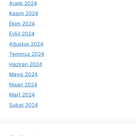
Aralık 2024
Kasım 2024
Ekim 2024
Eylül 2024
Ağustos 2024
Temmuz 2024
Haziran 2024
Mayıs 2024
Nisan 2024
Mart 2024
Şubat 2024