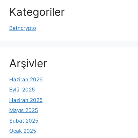
Kategoriler
Betncrypto
Arşivler
Haziran 2026
Eylül 2025
Haziran 2025
Mayıs 2025
Şubat 2025
Ocak 2025