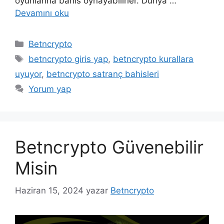
oyunlarına bahis oynayabilirler. Dünya …
Devamını oku
Kategoriler
Betncrypto
Etiketler
betncrypto giris yap
,
betncrypto kurallara
uyuyor
,
betncrypto satranç bahisleri
Yorum yap
Betncrypto Güvenebilir
Misin
Haziran 15, 2024
yazar
Betncrypto