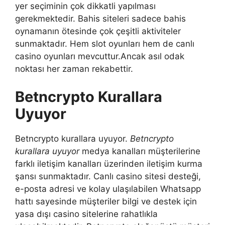
yer seçiminin çok dikkatli yapılması
gerekmektedir. Bahis siteleri sadece bahis
oynamanın ötesinde çok çeşitli aktiviteler
sunmaktadır. Hem slot oyunları hem de canlı
casino oyunları mevcuttur.Ancak asıl odak
noktası her zaman rekabettir.
Betncrypto Kurallara
Uyuyor
Betncrypto kurallara uyuyor.
Betncrypto
kurallara uyuyor
medya kanalları müşterilerine
farklı iletişim kanalları üzerinden iletişim kurma
şansı sunmaktadır. Canlı casino sitesi desteği,
e-posta adresi ve kolay ulaşılabilen Whatsapp
hattı sayesinde müşteriler bilgi ve destek için
yasa dışı casino sitelerine rahatlıkla