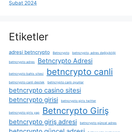
Şubat 2024
Etiketler
adresi betncrypto
Betncrypto
betncrypto, adres değişikliği
Betncrypto Adresi
betncrypto adres
betncrypto canli
betncrypto bahis sitesi
betncrypto canli destek
betncrypto canlı oyunlar
betncrypto casino sitesi
betncrypto girisi
betncrypto giris twitter
Betncrypto Giriş
betncrypto giris yap
betncrypto giriş adresi
betncrypto güncel adres
betncrypto güncel adresi