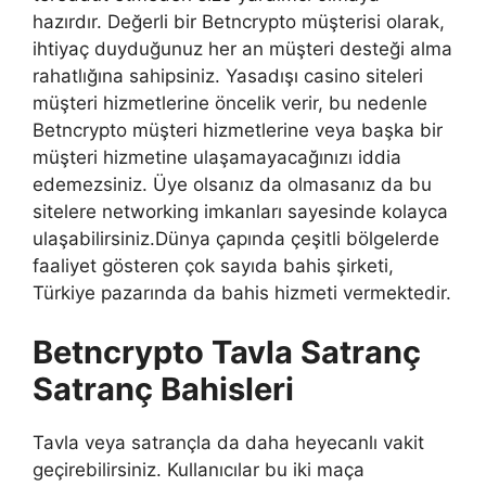
hazırdır. Değerli bir Betncrypto müşterisi olarak,
ihtiyaç duyduğunuz her an müşteri desteği alma
rahatlığına sahipsiniz. Yasadışı casino siteleri
müşteri hizmetlerine öncelik verir, bu nedenle
Betncrypto müşteri hizmetlerine veya başka bir
müşteri hizmetine ulaşamayacağınızı iddia
edemezsiniz. Üye olsanız da olmasanız da bu
sitelere networking imkanları sayesinde kolayca
ulaşabilirsiniz.Dünya çapında çeşitli bölgelerde
faaliyet gösteren çok sayıda bahis şirketi,
Türkiye pazarında da bahis hizmeti vermektedir.
Betncrypto Tavla Satranç
Satranç Bahisleri
Tavla veya satrançla da daha heyecanlı vakit
geçirebilirsiniz. Kullanıcılar bu iki maça