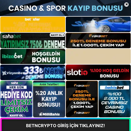
×
BETNCRYPTO GİRİŞ İÇİN TIKLAYINIZ!