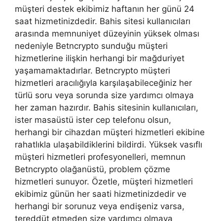
müşteri destek ekibimiz haftanın her günü 24
saat hizmetinizdedir. Bahis sitesi kullanıcıları
arasında memnuniyet düzeyinin yüksek olması
nedeniyle Betncrypto sunduğu müşteri
hizmetlerine ilişkin herhangi bir mağduriyet
yaşamamaktadırlar. Betncrypto müşteri
hizmetleri aracılığıyla karşılaşabileceğiniz her
türlü soru veya sorunda size yardımcı olmaya
her zaman hazırdır. Bahis sitesinin kullanıcıları,
ister masaüstü ister cep telefonu olsun,
herhangi bir cihazdan müşteri hizmetleri ekibine
rahatlıkla ulaşabildiklerini bildirdi. Yüksek vasıflı
müşteri hizmetleri profesyonelleri, memnun
Betncrypto olağanüstü, problem çözme
hizmetleri sunuyor. Özetle, müşteri hizmetleri
ekibimiz günün her saati hizmetinizdedir ve
herhangi bir sorunuz veya endişeniz varsa,
tereddüt etmeden size yardımcı olmaya