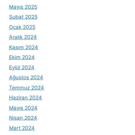
Mayıs 2025
Şubat 2025
Ocak 2025
Aralık 2024
Kasım 2024
Ekim 2024
Eylül 2024
Ağustos 2024
Temmuz 2024
Haziran 2024
Mayıs 2024
Nisan 2024
Mart 2024