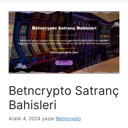
Betncrypto Satranç
Bahisleri
Aralık 4, 2024
yazar
Betncrypto