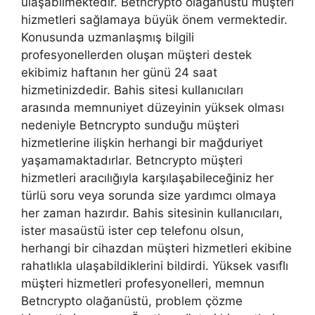
ulaşabilmektedir. Betncrypto olağanüstü müşteri
hizmetleri sağlamaya büyük önem vermektedir.
Konusunda uzmanlaşmış bilgili
profesyonellerden oluşan müşteri destek
ekibimiz haftanın her günü 24 saat
hizmetinizdedir. Bahis sitesi kullanıcıları
arasında memnuniyet düzeyinin yüksek olması
nedeniyle Betncrypto sunduğu müşteri
hizmetlerine ilişkin herhangi bir mağduriyet
yaşamamaktadırlar. Betncrypto müşteri
hizmetleri aracılığıyla karşılaşabileceğiniz her
türlü soru veya sorunda size yardımcı olmaya
her zaman hazırdır. Bahis sitesinin kullanıcıları,
ister masaüstü ister cep telefonu olsun,
herhangi bir cihazdan müşteri hizmetleri ekibine
rahatlıkla ulaşabildiklerini bildirdi. Yüksek vasıflı
müşteri hizmetleri profesyonelleri, memnun
Betncrypto olağanüstü, problem çözme