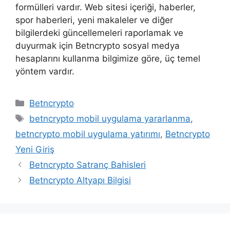
formülleri vardır. Web sitesi içeriği, haberler,
spor haberleri, yeni makaleler ve diğer
bilgilerdeki güncellemeleri raporlamak ve
duyurmak için Betncrypto sosyal medya
hesaplarını kullanma bilgimize göre, üç temel
yöntem vardır.
Kategoriler
Betncrypto
Etiketler
betncrypto mobil uygulama yararlanma
,
betncrypto mobil uygulama yatırımı
,
Betncrypto
Yeni Giriş
Betncrypto Satranç Bahisleri
Betncrypto Altyapı Bilgisi