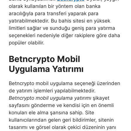
olarak kullanılan bir yöntem olan banka
aracılığıyla para transferi yaparak para
yatırabilmektedir. Bu bahis sitesi en yüksek
limitleri sağlar ve sunduğu geniş para yatırma
seçenekleri nedeniyle diğer rakiplere göre daha
popüler olabilir.
Betncrypto Mobil
Uygulama Yatırımı
Betncrypto mobil uygulama seçeneği üzerinden
de yatırım işlemleri yapılabilmektedir.
Betncrypto mobil uygulama yatırımı
şikayet
sayfasını gönderme ve kendisi için en önemli
konuları ele alma şansına sahip. Site
kullanıcılarından gelen geri bildirimler, sitenin
tasarımı ve görsel olarak çekici düzeninin yanı