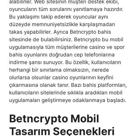
alabilirler. Web sitesinin müşteri destek ekibi,
oyuncuların tüm sorularını yanıtlamaya hazırdır.
Bu yaklaşımı takip ederek oyuncular aynı
düzeyde memnuniyetsizlikle karşılaşmadan
takas yapabilirler. Ayrıca Betncrypto bahis
sitesinde de bulabilirsiniz. Betncrypto bu mobil
uygulamasıyla tüm müşterilerine casino ve spor
bahis oyunlarını doğrudan cep telefonlarına
indirme şansı sunuyor. Bu özellik, kullanıcıların
herhangi bir sınırlama olmaksızın, nerede
olurlarsa olsunlar casino oyunlarının keyfini
çıkarmasına olanak tanır. Bazı bahis platformları,
kullanıcıların sitelerinde sıklıkla aradıkları mobil
uygulamaları geliştirmeye odaklanmaya başladı.
Betncrypto Mobil
Tasarım Seçenekleri