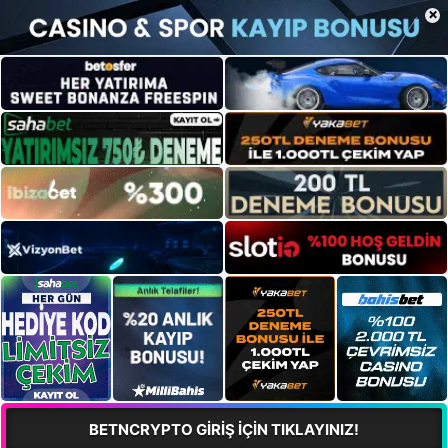
×
BETNCRYPTO GİRİŞ İÇİN TIKLAYINIZ!