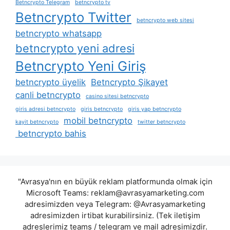
Betncrypto Telegram
betncrypto tv
Betncrypto Twitter
betncrypto web sitesi
betncrypto whatsapp
betncrypto yeni adresi
Betncrypto Yeni Giriş
betncrypto üyelik
Betncrypto Şikayet
canli betncrypto
casino sitesi betncrypto
giris adresi betncrypto
giris betncrypto
giris yap betncrypto
mobil betncrypto
kayit betncrypto
twitter betncrypto
betncrypto bahis
"Avrasya'nın en büyük reklam platformunda olmak için
Microsoft Teams:
reklam@avrasyamarketing.com
adresimizden veya Telegram: @Avrasyamarketing
adresimizden irtibat kurabilirsiniz. (Tek iletişim
adreslerimiz teams / telegram ve mail adresimizdir.