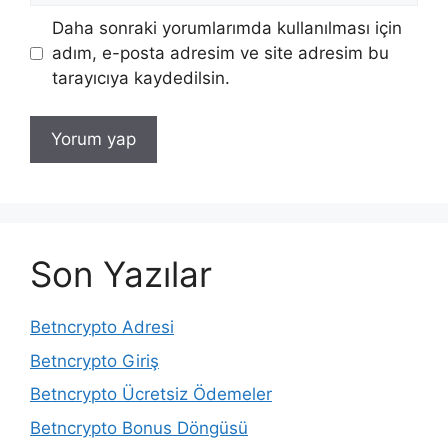
Daha sonraki yorumlarımda kullanılması için
adım, e-posta adresim ve site adresim bu
tarayıcıya kaydedilsin.
Son Yazılar
Betncrypto Adresi
Betncrypto Giriş
Betncrypto Ücretsiz Ödemeler
Betncrypto Bonus Döngüsü