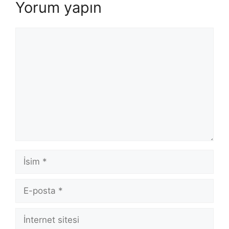
Yorum yapın
Yorum
İsim
E-
posta
İnternet
sitesi