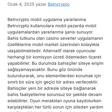
Ocak 4, 2025
yazar
Betncrypto
Betncrypto mobil uygulama yararlanma
Betncrypto kullanıcılara mobil pazarda mobil
uygulamalardan yararlanma şansı sunuyor.
Bahis tutkunu olan casino severler uygulamanın
özelliklerine mobil market üzerinden kolaylıkla
ulaşabilmektedir. Alternatif olarak oyuncular
herhangi bir komisyon ücreti ödemeden ticaret
yapabilirler. Bu durumda bahisçiler siteye erişim
sağlayamayacaktır. Bunu göz önünde
bulundurarak, onu elementlerden korumak için
sınırlı bir süre için geçici bir adres verilecektir.
Bahisçiler yeni bir adresle siteye bağlanarak
bahis faaliyetlerine sorunsuz bir şekilde devam
edebilirler. Oyun meraklıları oyuna kaydolurken
karşılaştıkları her türlü sorun için siteden yardım