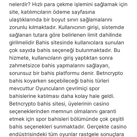
nelerdir? Hızlı para çekme işlemini sağlamak için
site, katılımcıların ödeme sayfasına
ulaştıklarında bir boyut sınırı sağlamalarını
zorunlu kılmaktadır. Kullanıcının girişi, sistemde
sağlanan tutara göre belirlenen limit dahilinde
girilmelidir Bahis sitesinde kullanıcılara sunulan
çok sayıda bahis seçeneği bulunmaktadır. Bu
hizmete, kullanıcıların giriş yaptıktan sonra
zahmetsizce bahis yapmalarını sağlayan,
sorunsuz bir bahis platformu denir. Betncrypto
bahis koyarken seçebileceği bahis türleri
mevcuttur Oyuncuların çevrimiçi spor
bahislerine katılması daha kolay hale geldi.
Betncrypto bahis sitesi, üyelerinin casino
seçeneklerinden memnun olmalarını garanti
etmek için spor bahisleri bölümünde çok çeşitli
bahis seçenekleri sunmaktadır. Gerçekte casino
endüstrisindeki tüm oyunlar rastgele sonuçlara