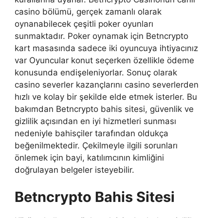
casino bölümü, gerçek zamanlı olarak
oynanabilecek çeşitli poker oyunları
sunmaktadır. Poker oynamak için Betncrypto
kart masasında sadece iki oyuncuya ihtiyacınız
var Oyuncular konut seçerken özellikle ödeme
konusunda endişeleniyorlar. Sonuç olarak
casino severler kazançlarını casino severlerden
hızlı ve kolay bir şekilde elde etmek isterler. Bu
bakımdan Betncrypto bahis sitesi, güvenlik ve
gizlilik açısından en iyi hizmetleri sunması
nedeniyle bahisçiler tarafından oldukça
beğenilmektedir. Çekilmeyle ilgili sorunları
önlemek için bayi, katılımcının kimliğini
doğrulayan belgeler isteyebilir.
Betncrypto Bahis Sitesi