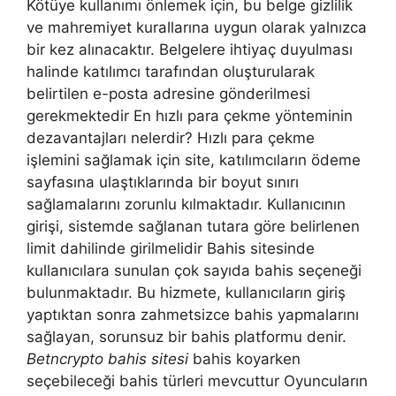
Kötüye kullanımı önlemek için, bu belge gizlilik
ve mahremiyet kurallarına uygun olarak yalnızca
bir kez alınacaktır. Belgelere ihtiyaç duyulması
halinde katılımcı tarafından oluşturularak
belirtilen e-posta adresine gönderilmesi
gerekmektedir En hızlı para çekme yönteminin
dezavantajları nelerdir? Hızlı para çekme
işlemini sağlamak için site, katılımcıların ödeme
sayfasına ulaştıklarında bir boyut sınırı
sağlamalarını zorunlu kılmaktadır. Kullanıcının
girişi, sistemde sağlanan tutara göre belirlenen
limit dahilinde girilmelidir Bahis sitesinde
kullanıcılara sunulan çok sayıda bahis seçeneği
bulunmaktadır. Bu hizmete, kullanıcıların giriş
yaptıktan sonra zahmetsizce bahis yapmalarını
sağlayan, sorunsuz bir bahis platformu denir.
Betncrypto bahis sitesi
bahis koyarken
seçebileceği bahis türleri mevcuttur Oyuncuların