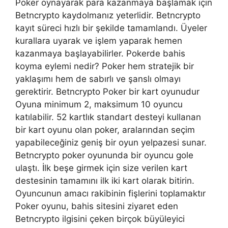
Poker oynayarak para kazanmaya başlamak için
Betncrypto kaydolmanız yeterlidir. Betncrypto
kayıt süreci hızlı bir şekilde tamamlandı. Üyeler
kurallara uyarak ve işlem yaparak hemen
kazanmaya başlayabilirler. Pokerde bahis
koyma eylemi nedir? Poker hem stratejik bir
yaklaşımı hem de sabırlı ve şanslı olmayı
gerektirir. Betncrypto Poker bir kart oyunudur
Oyuna minimum 2, maksimum 10 oyuncu
katılabilir. 52 kartlık standart desteyi kullanan
bir kart oyunu olan poker, aralarından seçim
yapabileceğiniz geniş bir oyun yelpazesi sunar.
Betncrypto poker oyununda bir oyuncu gole
ulaştı. İlk beşe girmek için size verilen kart
destesinin tamamını ilk iki kart olarak bitirin.
Oyuncunun amacı rakibinin fişlerini toplamaktır
Poker oyunu, bahis sitesini ziyaret eden
Betncrypto ilgisini çeken birçok büyüleyici