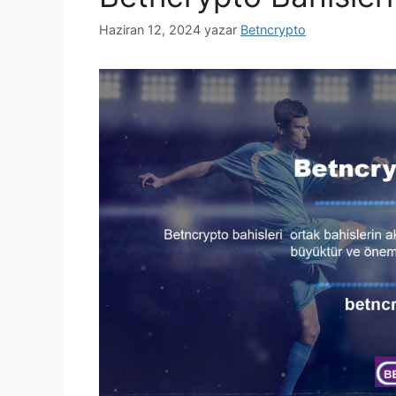
Haziran 12, 2024
yazar
Betncrypto