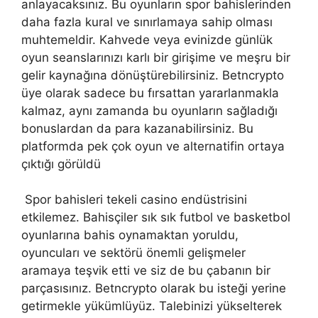
anlayacaksınız. Bu oyunların spor bahislerinden
daha fazla kural ve sınırlamaya sahip olması
muhtemeldir. Kahvede veya evinizde günlük
oyun seanslarınızı karlı bir girişime ve meşru bir
gelir kaynağına dönüştürebilirsiniz. Betncrypto
üye olarak sadece bu fırsattan yararlanmakla
kalmaz, aynı zamanda bu oyunların sağladığı
bonuslardan da para kazanabilirsiniz. Bu
platformda pek çok oyun ve alternatifin ortaya
çıktığı görüldü
Spor bahisleri tekeli casino endüstrisini
etkilemez. Bahisçiler sık ​​sık futbol ve basketbol
oyunlarına bahis oynamaktan yoruldu,
oyuncuları ve sektörü önemli gelişmeler
aramaya teşvik etti ve siz de bu çabanın bir
parçasısınız. Betncrypto olarak bu isteği yerine
getirmekle yükümlüyüz. Talebinizi yükselterek