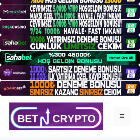
İçeriğe
atla
Menü