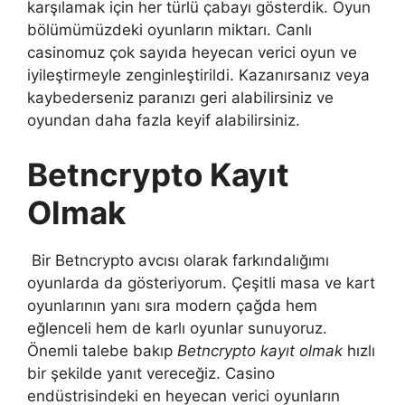
karşılamak için her türlü çabayı gösterdik. Oyun
bölümümüzdeki oyunların miktarı. Canlı
casinomuz çok sayıda heyecan verici oyun ve
iyileştirmeyle zenginleştirildi. Kazanırsanız veya
kaybederseniz paranızı geri alabilirsiniz ve
oyundan daha fazla keyif alabilirsiniz.
Betncrypto Kayıt
Olmak
Bir Betncrypto avcısı olarak farkındalığımı
oyunlarda da gösteriyorum. Çeşitli masa ve kart
oyunlarının yanı sıra modern çağda hem
eğlenceli hem de karlı oyunlar sunuyoruz.
Önemli talebe bakıp
Betncrypto kayıt olmak
hızlı
bir şekilde yanıt vereceğiz. Casino
endüstrisindeki en heyecan verici oyunların