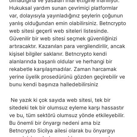
olmadığına ve yasaları ihlal ettiğine inanılıyor.
Hukuksal yardım sunan çevrimiçi platformlar
var, dolayısıyla yayınladığınız şeylerin çoğunun
yanlış olduğundan emin olabilirsiniz. Betncrypto
web sitesi geçerli web siteleri listesinde.
Güvenilir bir web sitesi seçmek güvenliğinizi
artıracaktır. Kazanılan para vergilendirilir, ancak
kişisel bilgiler saklanır. Betncrypto kendi
alanlarında başarılı oldular ve herhangi bir
rekabetle karşılaşmadılar. Zaman harcamak
yerine üyelik prosedürünü gözden geçirebilir ve
bunu kendi başınıza halledebilirsiniz
Ne yazık ki çok sayıda web sitesi, tek bir
sitedeki tek bir olumsuz eyleme karşı hassastır
ve bu, tüm sektörü olumsuz yönde etkileyebilir.
Bu önemli bir önyargı nedeni ama biz
Betncrypto Sicilya ailesi olarak bu önyargıyı