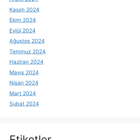
Kasım 2024
Ekim 2024
Eylül 2024
Ağustos 2024
Temmuz 2024
Haziran 2024
Mayıs 2024
Nisan 2024
Mart 2024
Şubat 2024
Etiketler