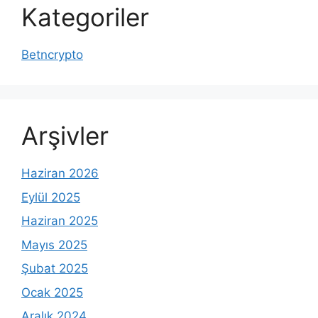
Kategoriler
Betncrypto
Arşivler
Haziran 2026
Eylül 2025
Haziran 2025
Mayıs 2025
Şubat 2025
Ocak 2025
Aralık 2024