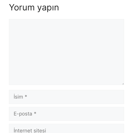
Yorum yapın
Yorum
İsim
E-
posta
İnternet