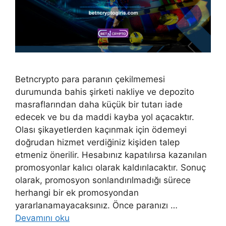
Betncrypto para paranın çekilmemesi
durumunda bahis şirketi nakliye ve depozito
masraflarından daha küçük bir tutarı iade
edecek ve bu da maddi kayba yol açacaktır.
Olası şikayetlerden kaçınmak için ödemeyi
doğrudan hizmet verdiğiniz kişiden talep
etmeniz önerilir. Hesabınız kapatılırsa kazanılan
promosyonlar kalıcı olarak kaldırılacaktır. Sonuç
olarak, promosyon sonlandırılmadığı sürece
herhangi bir ek promosyondan
yararlanamayacaksınız. Önce paranızı …
Devamını oku