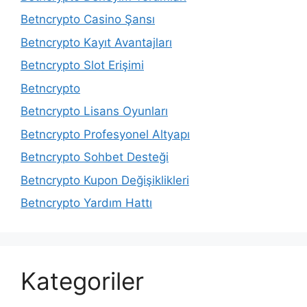
Betncrypto Casino Şansı
Betncrypto Kayıt Avantajları
Betncrypto Slot Erişimi
Betncrypto
Betncrypto Lisans Oyunları
Betncrypto Profesyonel Altyapı
Betncrypto Sohbet Desteği
Betncrypto Kupon Değişiklikleri
Betncrypto Yardım Hattı
Kategoriler