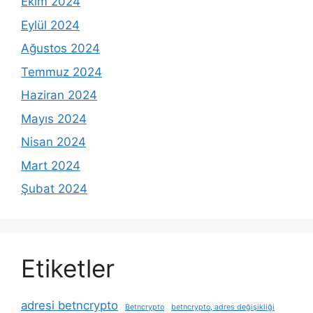
Ekim 2024
Eylül 2024
Ağustos 2024
Temmuz 2024
Haziran 2024
Mayıs 2024
Nisan 2024
Mart 2024
Şubat 2024
Etiketler
adresi betncrypto
Betncrypto
betncrypto, adres değişikliği