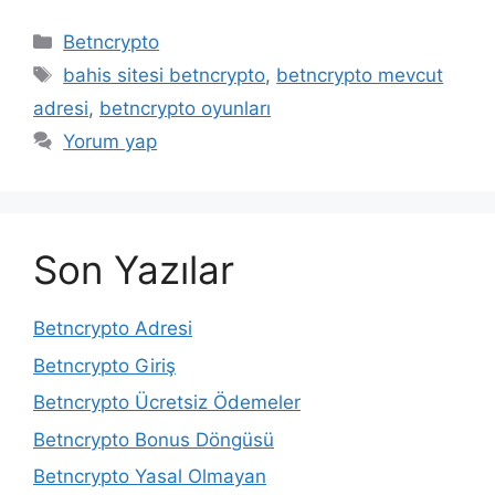
Kategoriler
Betncrypto
Etiketler
bahis sitesi betncrypto
,
betncrypto mevcut
adresi
,
betncrypto oyunları
Yorum yap
Son Yazılar
Betncrypto Adresi
Betncrypto Giriş
Betncrypto Ücretsiz Ödemeler
Betncrypto Bonus Döngüsü
Betncrypto Yasal Olmayan