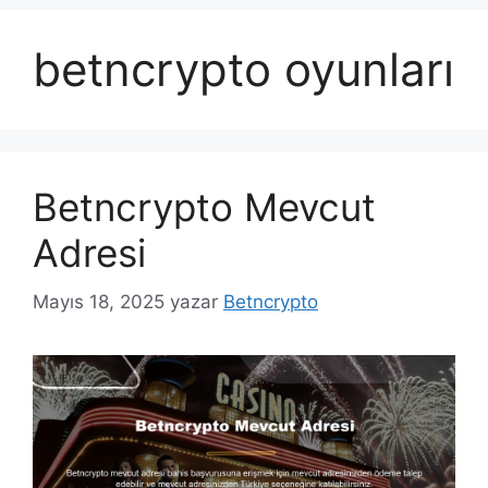
betncrypto oyunları
Betncrypto Mevcut
Adresi
Mayıs 18, 2025
yazar
Betncrypto