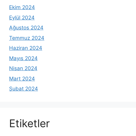
Ekim 2024
Eylül 2024
Ağustos 2024
Temmuz 2024
Haziran 2024
Mayıs 2024
Nisan 2024
Mart 2024
Şubat 2024
Etiketler