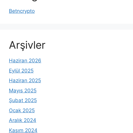
Betncrypto
Arşivler
Haziran 2026
Eylül 2025
Haziran 2025
Mayıs 2025
Şubat 2025
Ocak 2025
Aralık 2024
Kasım 2024