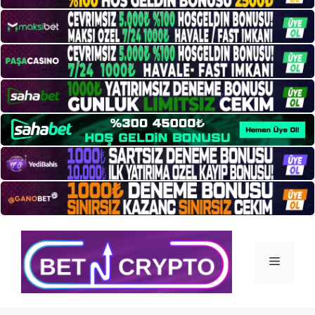
İçeriğe
atla
Menü