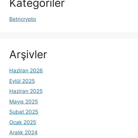
Kategoriler
Betncrypto
Arşivler
Haziran 2026
Eylül 2025
Haziran 2025
Mayıs 2025
Şubat 2025
Ocak 2025
Aralık 2024