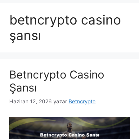
betncrypto casino
şansı
Betncrypto Casino
Şansı
Haziran 12, 2026
yazar
Betncrypto