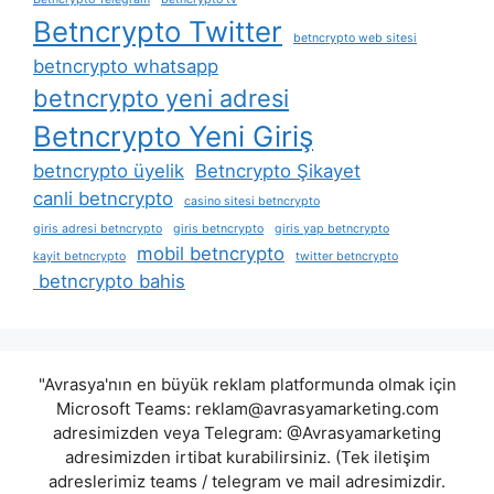
Betncrypto Twitter
betncrypto web sitesi
betncrypto whatsapp
betncrypto yeni adresi
Betncrypto Yeni Giriş
betncrypto üyelik
Betncrypto Şikayet
canli betncrypto
casino sitesi betncrypto
giris adresi betncrypto
giris betncrypto
giris yap betncrypto
mobil betncrypto
kayit betncrypto
twitter betncrypto
betncrypto bahis
"Avrasya'nın en büyük reklam platformunda olmak için
Microsoft Teams:
reklam@avrasyamarketing.com
adresimizden veya Telegram: @Avrasyamarketing
adresimizden irtibat kurabilirsiniz. (Tek iletişim
adreslerimiz teams / telegram ve mail adresimizdir.