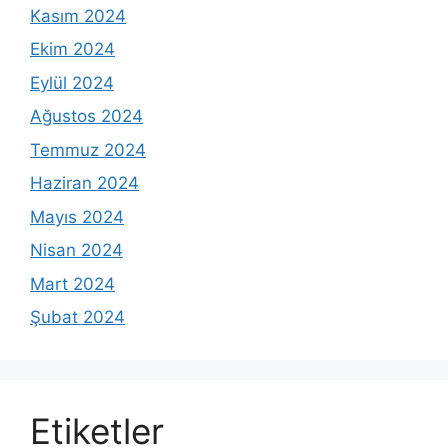
Kasım 2024
Ekim 2024
Eylül 2024
Ağustos 2024
Temmuz 2024
Haziran 2024
Mayıs 2024
Nisan 2024
Mart 2024
Şubat 2024
Etiketler