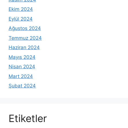
Ekim 2024
Eylül 2024
Ağustos 2024
Temmuz 2024
Haziran 2024
Mayıs 2024
Nisan 2024
Mart 2024
Şubat 2024
Etiketler