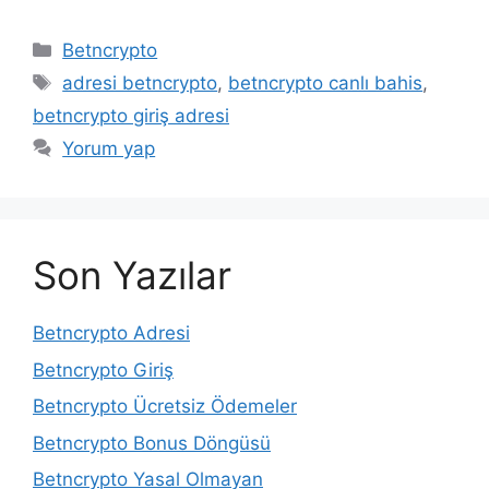
Kategoriler
Betncrypto
Etiketler
adresi betncrypto
,
betncrypto canlı bahis
,
betncrypto giriş adresi
Yorum yap
Son Yazılar
Betncrypto Adresi
Betncrypto Giriş
Betncrypto Ücretsiz Ödemeler
Betncrypto Bonus Döngüsü
Betncrypto Yasal Olmayan