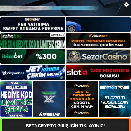
×
BETNCRYPTO GİRİŞ İÇİN TIKLAYINIZ!