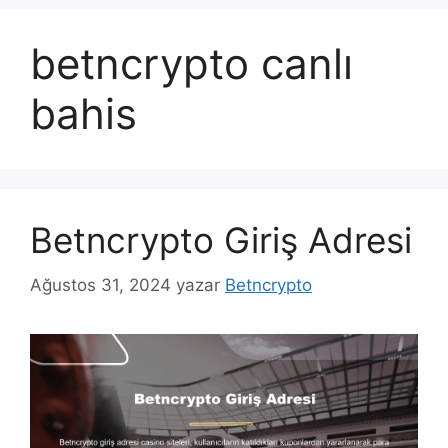
betncrypto canlı
bahis
Betncrypto Giriş Adresi
Ağustos 31, 2024
yazar
Betncrypto