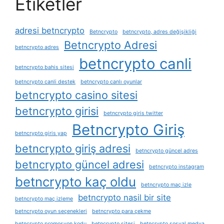
Etiketler
adresi betncrypto
Betncrypto
betncrypto, adres değişikliği
Betncrypto Adresi
betncrypto adres
betncrypto canli
betncrypto bahis sitesi
betncrypto canli destek
betncrypto canlı oyunlar
betncrypto casino sitesi
betncrypto girisi
betncrypto giris twitter
Betncrypto Giriş
betncrypto giris yap
betncrypto giriş adresi
betncrypto güncel adres
betncrypto güncel adresi
betncrypto instagram
betncrypto kaç oldu
betncrypto maç izle
betncrypto nasil bir site
betncrypto maç izleme
betncrypto oyun seçenekleri
betncrypto para çekme
betncrypto promosyon kodu
betncrypto sitesi
betncrypto sosyal medya