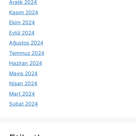
Aralık 2024
Kasım 2024
Ekim 2024
Eylül 2024
Ağustos 2024
Temmuz 2024
Haziran 2024
Mayıs 2024
Nisan 2024
Mart 2024
Şubat 2024