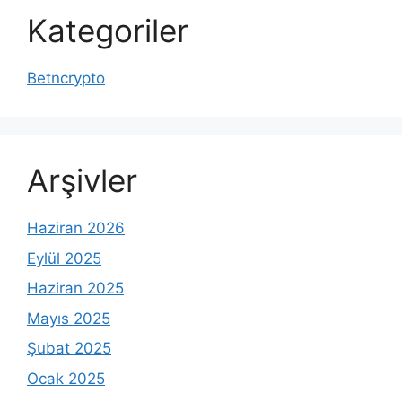
Kategoriler
Betncrypto
Arşivler
Haziran 2026
Eylül 2025
Haziran 2025
Mayıs 2025
Şubat 2025
Ocak 2025