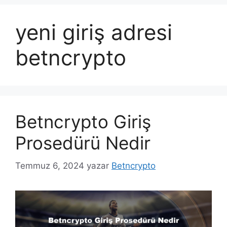
yeni giriş adresi
betncrypto
Betncrypto Giriş
Prosedürü Nedir
Temmuz 6, 2024
yazar
Betncrypto