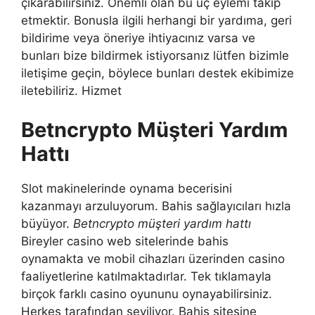
çıkarabilirsiniz. Önemli olan bu üç eylemi takip
etmektir. Bonusla ilgili herhangi bir yardıma, geri
bildirime veya öneriye ihtiyacınız varsa ve
bunları bize bildirmek istiyorsanız lütfen bizimle
iletişime geçin, böylece bunları destek ekibimize
iletebiliriz. Hizmet
Betncrypto Müşteri Yardım
Hattı
Slot makinelerinde oynama becerisini
kazanmayı arzuluyorum. Bahis sağlayıcıları hızla
büyüyor.
Betncrypto müşteri yardım hattı
Bireyler casino web sitelerinde bahis
oynamakta ve mobil cihazları üzerinden casino
faaliyetlerine katılmaktadırlar. Tek tıklamayla
birçok farklı casino oyununu oynayabilirsiniz.
Herkes tarafından seviliyor. Bahis sitesine