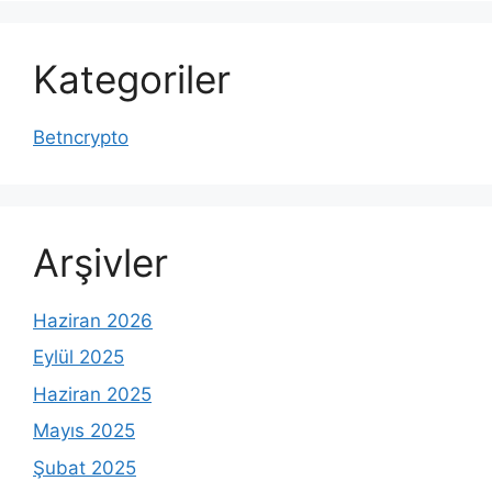
Kategoriler
Betncrypto
Arşivler
Haziran 2026
Eylül 2025
Haziran 2025
Mayıs 2025
Şubat 2025