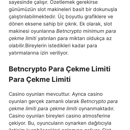
sayesinde çalışır. Özetlemek gerekirse
günümüzün slot makineleri basit bir dokunuşla
çalıştırılabilmektedir. Üç boyutlu grafiklere ve
dönen eksene sahip bir çıkrık. Ek olarak, slot
makinesi oyunlarına
Betncrypto minimum para
çekme limiti
yatırılan para miktarı oldukça az
olabilir.Bireylerin istedikleri kadar para
yatırmalarına izin veriliyor.
Betncrypto Para Çekme Limiti
Para Çekme Limiti
Casino oyunları mevcuttur. Ayrıca casino
oyunları gerçek zamanlı olarak
Betncrypto para
çekme limiti para çekme limiti
oynanmaktadır.
Casino oyunları bireyleri casino atmosferine
çekiyor. Bu, oyuncuların oynarken dağıtıcıyla