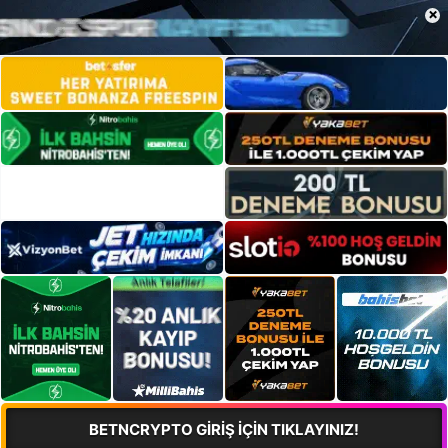
×
BETNCRYPTO GİRİŞ İÇİN TIKLAYINIZ!