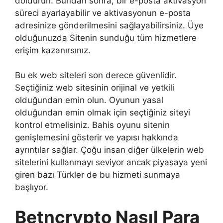
doldurun. Bundan sonra, bir e-posta aktivasyon
süreci ayarlayabilir ve aktivasyonun e-posta
adresinize gönderilmesini sağlayabilirsiniz. Üye
olduğunuzda Sitenin sunduğu tüm hizmetlere
erişim kazanırsınız.
Bu ek web siteleri son derece güvenlidir.
Seçtiğiniz web sitesinin orijinal ve yetkili
olduğundan emin olun. Oyunun yasal
olduğundan emin olmak için seçtiğiniz siteyi
kontrol etmelisiniz. Bahis oyunu sitenin
genişlemesini gösterir ve yapısı hakkında
ayrıntılar sağlar. Çoğu insan diğer ülkelerin web
sitelerini kullanmayı seviyor ancak piyasaya yeni
giren bazı Türkler de bu hizmeti sunmaya
başlıyor.
Betncrypto Nasıl Para