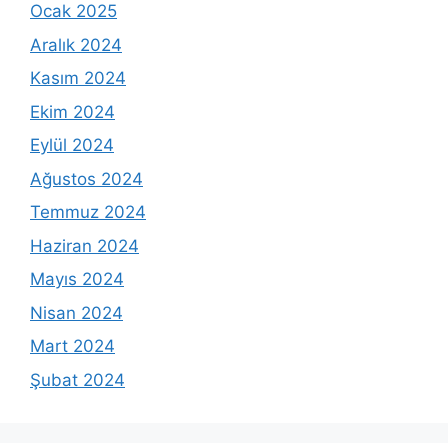
Ocak 2025
Aralık 2024
Kasım 2024
Ekim 2024
Eylül 2024
Ağustos 2024
Temmuz 2024
Haziran 2024
Mayıs 2024
Nisan 2024
Mart 2024
Şubat 2024