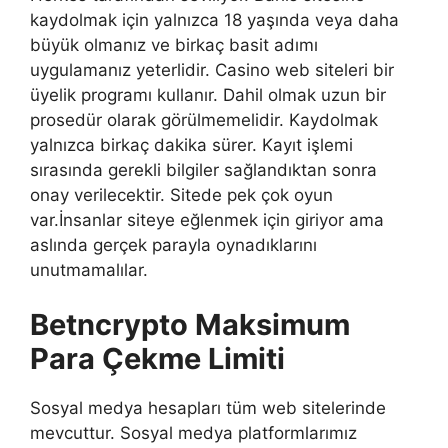
kaydolmak için yalnızca 18 yaşında veya daha
büyük olmanız ve birkaç basit adımı
uygulamanız yeterlidir. Casino web siteleri bir
üyelik programı kullanır. Dahil olmak uzun bir
prosedür olarak görülmemelidir. Kaydolmak
yalnızca birkaç dakika sürer. Kayıt işlemi
sırasında gerekli bilgiler sağlandıktan sonra
onay verilecektir. Sitede pek çok oyun
var.İnsanlar siteye eğlenmek için giriyor ama
aslında gerçek parayla oynadıklarını
unutmamalılar.
Betncrypto Maksimum
Para Çekme Limiti
Sosyal medya hesapları tüm web sitelerinde
mevcuttur. Sosyal medya platformlarımız