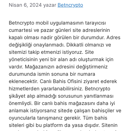
Nisan 6, 2024
yazar
Betncrypto
Betncrypto mobil uygulamasının tarayıcısı
cumartesi ve pazar günleri site adreslerinin
kapalı olması nadir görülen bir durumdur. Adres
değişikliği onaylanmadı. Dikkatli olmanızı ve
sitemizi takip etmenizi istiyoruz. Site
yöneticisinin yeni bir alan adı oluşturmak için
vardır. Mağazanızın adresini değiştirmeniz
durumunda ismin sonuna bir numara
eklenecektir. Canlı Bahis Ofisini ziyaret ederek
hizmetlerden yararlanabilirsiniz. Betncrypto
şikâyet alıp almadığı sorusunun yanıtlanması
önemliydi. Bir canlı bahis mağazasını daha iyi
anlamak istiyorsanız sitede çalışan bahisçiler ve
oyuncularla tanışmanız gerekir. Tüm bahis
siteleri gibi bu platform da yasa dışıdır. Sitenin