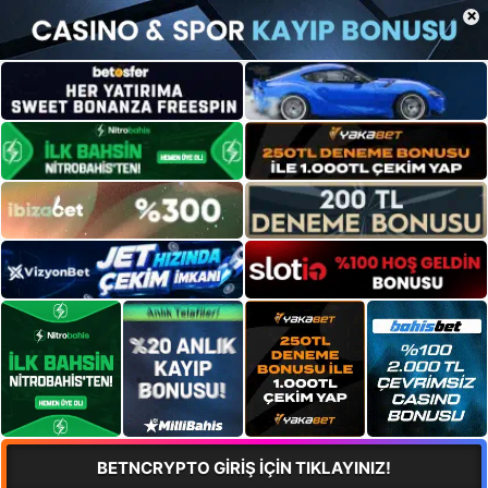
×
BETNCRYPTO GİRİŞ İÇİN TIKLAYINIZ!