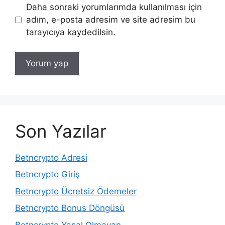
Daha sonraki yorumlarımda kullanılması için
adım, e-posta adresim ve site adresim bu
tarayıcıya kaydedilsin.
Son Yazılar
Betncrypto Adresi
Betncrypto Giriş
Betncrypto Ücretsiz Ödemeler
Betncrypto Bonus Döngüsü
Betncrypto Yasal Olmayan