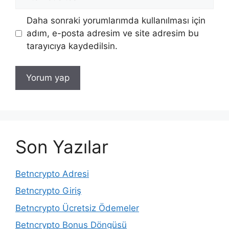
sitesi
Daha sonraki yorumlarımda kullanılması için
adım, e-posta adresim ve site adresim bu
tarayıcıya kaydedilsin.
Son Yazılar
Betncrypto Adresi
Betncrypto Giriş
Betncrypto Ücretsiz Ödemeler
Betncrypto Bonus Döngüsü