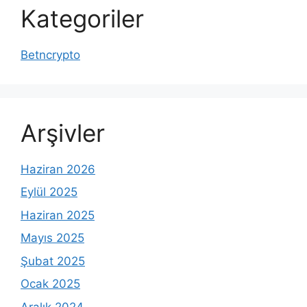
Kategoriler
Betncrypto
Arşivler
Haziran 2026
Eylül 2025
Haziran 2025
Mayıs 2025
Şubat 2025
Ocak 2025
Aralık 2024