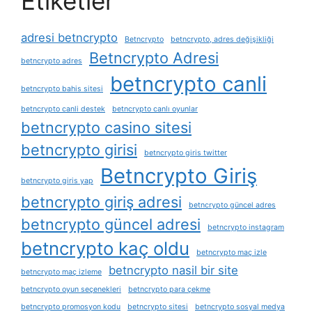
Etiketler
adresi betncrypto
Betncrypto
betncrypto, adres değişikliği
Betncrypto Adresi
betncrypto adres
betncrypto canli
betncrypto bahis sitesi
betncrypto canli destek
betncrypto canlı oyunlar
betncrypto casino sitesi
betncrypto girisi
betncrypto giris twitter
Betncrypto Giriş
betncrypto giris yap
betncrypto giriş adresi
betncrypto güncel adres
betncrypto güncel adresi
betncrypto instagram
betncrypto kaç oldu
betncrypto maç izle
betncrypto nasil bir site
betncrypto maç izleme
betncrypto oyun seçenekleri
betncrypto para çekme
betncrypto promosyon kodu
betncrypto sitesi
betncrypto sosyal medya