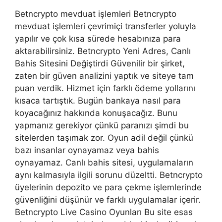
Betncrypto mevduat işlemleri Betncrypto
mevduat işlemleri çevrimiçi transferler yoluyla
yapılır ve çok kısa sürede hesabınıza para
aktarabilirsiniz. Betncrypto Yeni Adres, Canlı
Bahis Sitesini Değiştirdi Güvenilir bir şirket,
zaten bir güven analizini yaptık ve siteye tam
puan verdik. Hizmet için farklı ödeme yollarını
kısaca tartıştık. Bugün bankaya nasıl para
koyacağınız hakkında konuşacağız. Bunu
yapmanız gerekiyor çünkü paranızı şimdi bu
sitelerden taşımak zor. Oyun adil değil çünkü
bazı insanlar oynayamaz veya bahis
oynayamaz. Canlı bahis sitesi, uygulamaların
aynı kalmasıyla ilgili sorunu düzeltti. Betncrypto
üyelerinin depozito ve para çekme işlemlerinde
güvenliğini düşünür ve farklı uygulamalar içerir.
Betncrypto Live Casino Oyunları Bu site esas