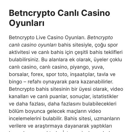
Betncrypto Canlı Casino
Oyunları
Betncrypto Live Casino Oyunları.
Betncrypto
canlı casino oyunları
bahis sitesiyle, çoğu spor
aktivitesi ve canlı bahis için çeşitli bahis teklifleri
bulabilirsiniz. Bu alanlara ek olarak, üyeler çoklu
canlı casino, canlı casino, piyango, yuva,
borsalar, forex, spor toto, inşaatçılar, tavla ve
bingo – refahı oynayarak para kazanabilirler.
Betncrypto bahis sitesinin bir üyesi olarak, video
kanalları ve canlı puanlar, sonuçlar, istatistikler
ve daha fazlası, daha fazlasını bulabilecekleri
bölüm boyunca gelecek maçların video
incelemelerini bulabilir. Bahis sitesi, uzmanların
verilere ve araştırmaya dayanarak yaptıkları