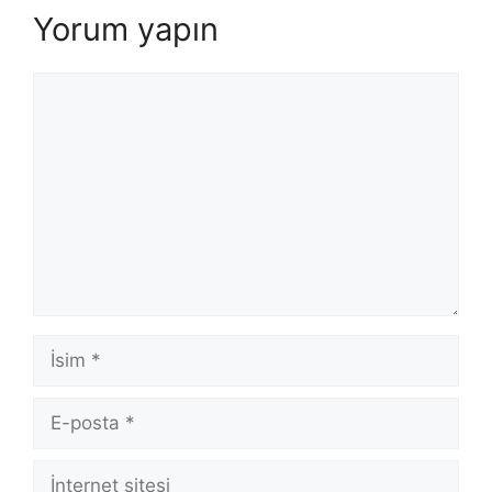
Yorum yapın
Yorum
İsim
E-
posta
İnternet