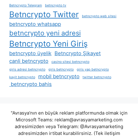
Betncrypto Telegram
betncrypto tv
Betncrypto Twitter
betncrypto web sitesi
betncrypto whatsapp
betncrypto yeni adresi
Betncrypto Yeni Giriş
betncrypto üyelik
Betncrypto Şikayet
canli betncrypto
casino sitesi betncrypto
giris adresi betncrypto
giris betncrypto
giris yap betncrypto
mobil betncrypto
kayit betncrypto
twitter betncrypto
betncrypto bahis
"Avrasya'nın en büyük reklam platformunda olmak için
Microsoft Teams:
reklam@avrasyamarketing.com
adresimizden veya Telegram: @Avrasyamarketing
adresimizden irtibat kurabilirsiniz. (Tek iletişim